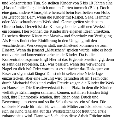
und konzentriertes Tun. So stellten Kinder von 5 bis 10 Jahren eine
„Hasenfamilie“ her, die sich nun im Garten tummelt (Bild). Doch
eine ganz andere Atmosphäre herrscht beim Bearbeiten von Holz.
Da „steppt der Bär“, wenn die Kinder mit Raspel, Säge, Hammer
oder Akkuschrauber am Werk sind. Gerne greifen sie da zum
Ohrenschutz. Derzeit ist das Kursangebot der „offenen Werkstatt“
ein Renner. Hier können die Kinder ihre eigenen Ideen umsetzen.
Es stehen diverse Kisten mit Massiv- und Sperrholz zur Verfügung.
Als Erstes findet eine Einführung in den Umgang mit den
verschiedenen Werkzeugen statt, anschließend kommen sie zum
Einsatz. Wenn da jemand „Mäuschen“ spielen würde, sähe er hoch
motivierte und konzentriert arbeitende Kinder. Da ist die
Konzentrationsspanne lang! Hier ist das Ergebnis zweitrangig, denn
es zählt das Probieren, z.B. was passiert, wenn der verwendete
Nagel zu dick ist? Oder warum ist es einfacher das Holz quer zur
Faser zu sägen statt längs? Da ist nicht selten eine Niederlage
einzustecken, aber eine Lösung wird gefunden ob im Team oder
durch Michaela! Stolz und voller Freude zeigen die Kinder ihr Werk
zu Hause her. Die Kreativwerkstatt ist ein Platz, in dem die Kinder
vielfältige Erfahrungen sammeln können, mit ihren Händen tätig
sind, ihre Feinmotorik schulen, ihre Ideen ohne Druck und
Bewertung umsetzen und so ihr Selbstbewusstsein stärken. Die
schönste Freude für mich ist, wenn mir Mütter zurückmelden, dass
sich ihr Kind tagelang auf das Werkstattangebot freut und er/sie
zuhause tätig wird. Dann weiß ich, dass diese Arbeit Früchte trägt.